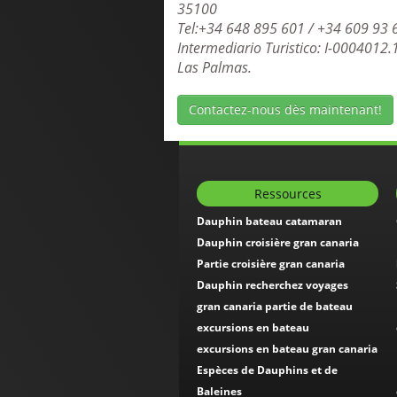
35100
Tel:+34 648 895 601 / +34 609 93 
Intermediario Turistico: I-0004012.
Las Palmas.
Contactez-nous dès maintenant!
Ressources
Dauphin bateau catamaran
Dauphin croisière gran canaria
Partie croisière gran canaria
Dauphin recherchez voyages
gran canaria partie de bateau
excursions en bateau
excursions en bateau gran canaria
Espèces de Dauphins et de
Baleines