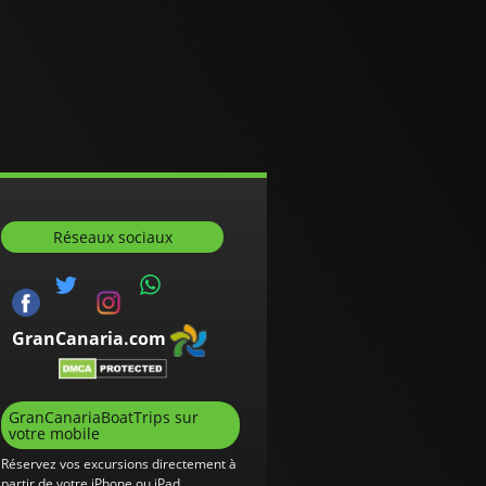
Réseaux sociaux
GranCanaria.com
GranCanariaBoatTrips sur
votre mobile
Réservez vos excursions directement à
partir de votre iPhone ou iPad