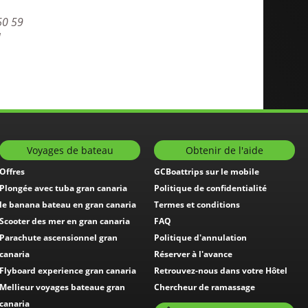
60 59
1
Voyages de bateau
Obtenir de l'aide
Offres
GCBoattrips sur le mobile
Plongée avec tuba gran canaria
Politique de confidentialité
le banana bateau en gran canaria
Termes et conditions
Scooter des mer en gran canaria
FAQ
Parachute ascensionnel gran
Politique d'annulation
canaria
Réserver à l'avance
Flyboard experience gran canaria
Retrouvez-nous dans votre Hôtel
Mellieur voyages bateaue gran
Chercheur de ramassage
canaria