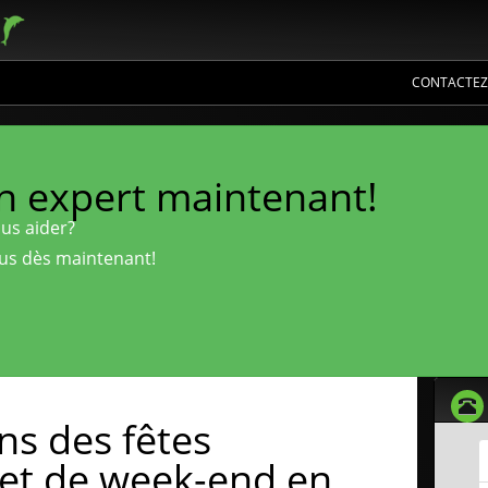
CONTACTEZ
un expert maintenant!
us aider?
us dès maintenant!
s des fêtes
 et de week-end en