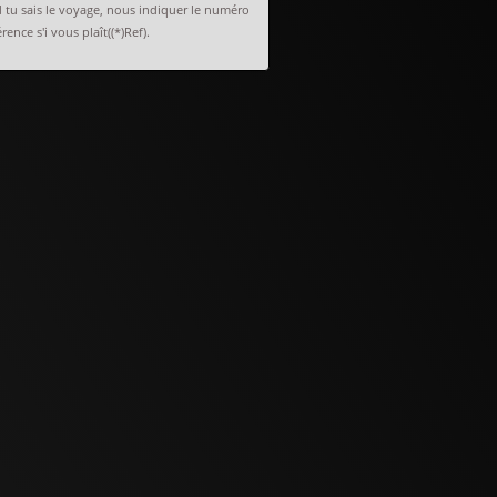
tu sais le voyage, nous indiquer le numéro
rence s'i vous plaît((*)Ref).