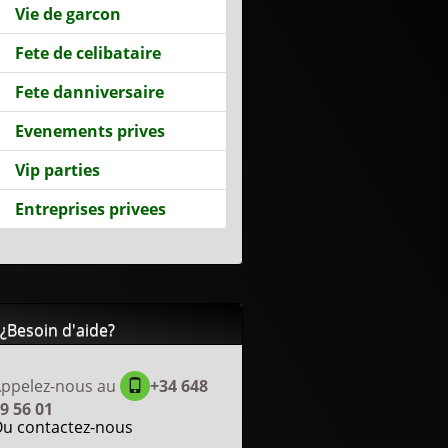
Vie de garcon
Fete de celibataire
Fete danniversaire
Evenements prives
Vip parties
Entreprises privees
¿Besoin d'aide?
ppelez-nous au
+34 648
9 56 01
u contactez-nous