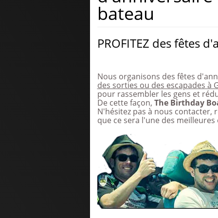
bateau
PROFITEZ des fêtes d'
Nous organisons des fêtes d'ann
des sorties ou des escapades à 
pour rassembler les gens et rédu
De cette façon,
The Birthday Bo
N'hésitez pas à nous contacter, 
que ce sera l'une des meilleures 