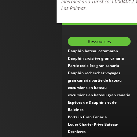
Intermediario Turistico: I-0004012.
Las Palmas.
Ressources
Dauphin bateau catamaran
Dauphin croisière gran canaria
Partie croisière gran canaria
Dauphin recherchez voyages
gran canaria partie de bateau
excursions en bateau
excursions en bateau gran canaria
Espèces de Dauphins et de
Baleines
Ports in Gran Canaria
Louer Charter Prive Bateau-
Dernieres