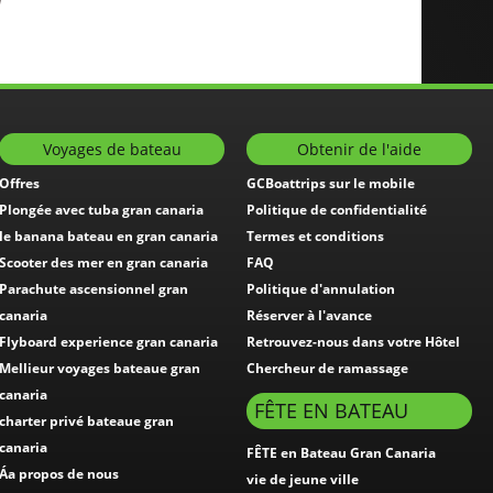
1
Voyages de bateau
Obtenir de l'aide
Offres
GCBoattrips sur le mobile
Plongée avec tuba gran canaria
Politique de confidentialité
le banana bateau en gran canaria
Termes et conditions
Scooter des mer en gran canaria
FAQ
Parachute ascensionnel gran
Politique d'annulation
canaria
Réserver à l'avance
Flyboard experience gran canaria
Retrouvez-nous dans votre Hôtel
Mellieur voyages bateaue gran
Chercheur de ramassage
canaria
FÊTE EN BATEAU
charter privé bateaue gran
canaria
FÊTE en Bateau Gran Canaria
Áa propos de nous
vie de jeune ville