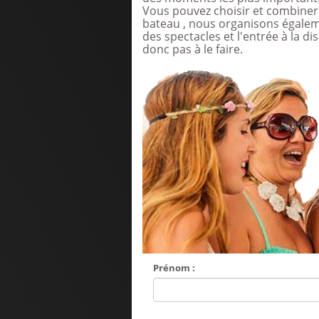
Vous pouvez choisir et combiner 
bateau , nous organisons égaleme
des spectacles et l'entrée à la d
donc pas à le faire.
Prénom :