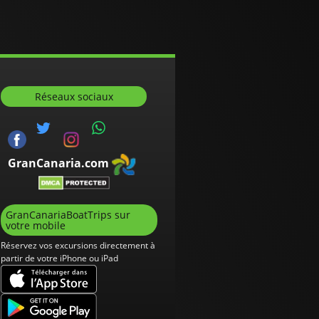
Réseaux sociaux
GranCanaria.com
GranCanariaBoatTrips sur
votre mobile
Réservez vos excursions directement à
partir de votre iPhone ou iPad