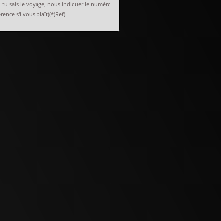
tu sais le voyage, nous indiquer le numéro
rence s'i vous plaît((*)Ref).