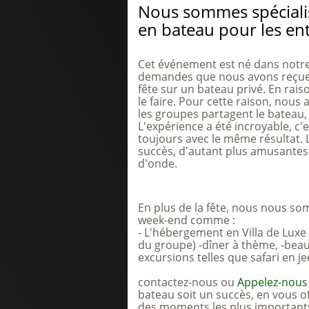
Nous sommes spécialis
en bateau pour les ent
Cet événement est né dans notre
demandes que nous avons reçues d
fête sur un bateau privé. En rai
le faire. Pour cette raison, nous
les groupes partagent le bateau,
L'expérience a été incroyable, c
toujours avec le même résultat.
succès, d'autant plus amusantes 
d'onde.
En plus de la fête, nous nous so
week-end comme :
- L'hébergement en Villa de Luxe 
du groupe) -dîner à thème, -beau
excursions telles que safari en j
contactez-nous ou
Appelez-nous
bateau soit un succès, en vous of
des moments les plus importants