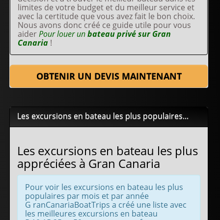
limites de votre budget et du meilleur service et
avec la certitude que vous avez fait le bon choix.
Nous avons donc créé ce guide utile pour vous
aider
Pour louer un
bateau privé sur Gran
Canaria
!
OBTENIR UN DEVIS MAINTENANT
Les excursions en bateau les plus populaires...
Les excursions en bateau les plus
appréciées à Gran Canaria
Pour voir les excursions en bateau les plus
populaires par mois et par année
G ranCanariaBoatTrips a créé une liste avec
les meilleures excursions en bateau