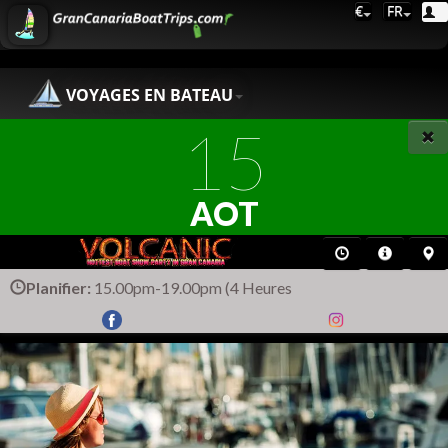
€
FR
VOYAGES EN BATEAU
15
AOT
Planifier:
15.00pm-19.00pm (4 Heures