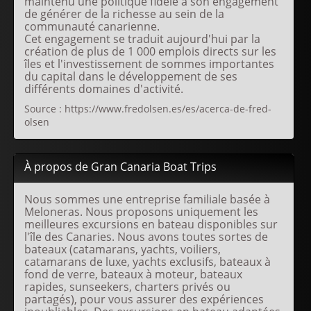
maintenu une politique fidèle à son engagement
de générer de la richesse au sein de la
communauté canarienne.
Cet engagement se traduit aujourd'hui par la
création de plus de 1 000 emplois directs sur les
îles et l'investissement de sommes importantes
du capital dans le développement de ses
différents domaines d'activité.
Source : https://www.fredolsen.es/es/acerca-de-fred-
olsen
À propos de Gran Canaria Boat Trips
Nous sommes une entreprise familiale basée à
Meloneras. Nous proposons uniquement les
meilleures excursions en bateau disponibles sur
l'île des Canaries. Nous avons toutes sortes de
bateaux (catamarans, yachts, voiliers,
catamarans de luxe, yachts exclusifs, bateaux à
fond de verre, bateaux à moteur, bateaux
rapides, sunseekers, charters privés ou
partagés), pour vous assurer des expériences