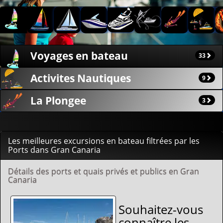
Morning
Day
Sunset
Charter
Private
Voyages en bateau
33
Activites Nautiques
9
La Plongee
3
Les meilleures excursions en bateau filtrées par les
Ports dans Gran Canaria
Détails des ports et quais privés et publics en Gran
Canaria
Souhaitez-vous
connaître les