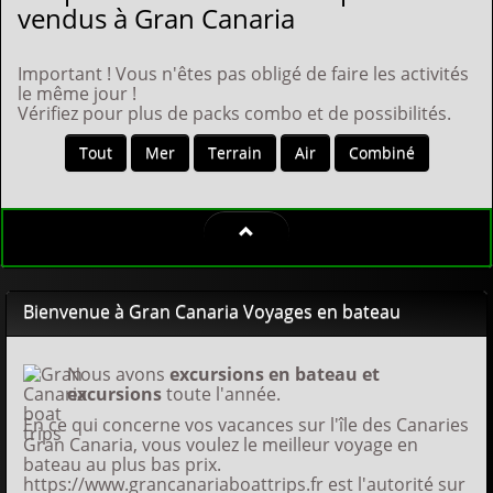
vendus à Gran Canaria
Important ! Vous n'êtes pas obligé de faire les activités
le même jour !
Vérifiez pour plus de packs combo et de possibilités.
Tout
Mer
Terrain
Air
Combiné
Bienvenue à Gran Canaria Voyages en bateau
Nous avons
excursions en bateau et
excursions
toute l'année.
En ce qui concerne vos vacances sur l'île des Canaries
Gran Canaria, vous voulez le meilleur voyage en
bateau au plus bas prix.
https://www.grancanariaboattrips.fr est l'autorité sur