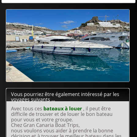
Vous pourriez être également intéressé par les
voyages suivants ...
Avec tous ces
bateaux à louer
, il peut être
difficile de trouver et de louer le bon bateau
pour vous et votre groupe.
Chez Gran Canaria Boat Trips,
nous voulons vous aider à prendre la bonne
décision et à trouver le meilleur bateau dans les