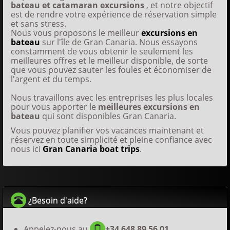
bateau et catamaran excursions
, et notre objectif
est de rendre votre expérience de réservation simple
et sans stress.
Nous vous proposons le meilleur
excursions en
bateau
sur l'île de Gran Canaria. Nous essayons
constamment de vous obtenir le seulement les
meilleures offres et le meilleur disponible, de sorte
que vous pouvez sauter les foules et économiser de
l'argent et du temps.
Nous travaillons avec les entreprises les plus locales
pour vous apporter le
meilleures excursions en
bateau
qui sont disponibles Gran Canaria.
Vous pouvez planifier vos vacances maintenant et
réservez en toute simplicité et pleine confiance avec
nous ici
Gran Canaria boat trips
.
¿Besoin d'aide?
Appelez-nous au
+34 648 89 56 01