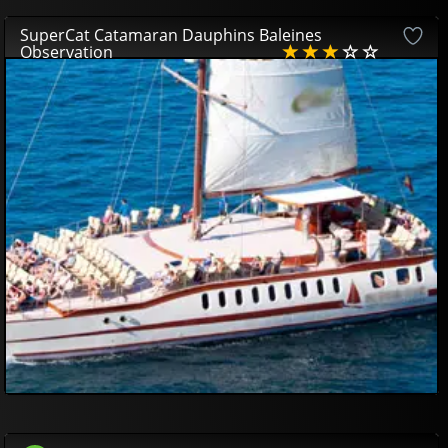
SuperCat Catamaran Dauphins Baleines
Observation
DISPONIBLE
32
00
€