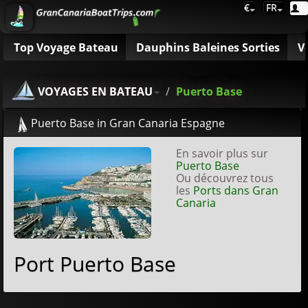
€
FR
Top Voyage Bateau
Dauphins Baleines Sorties
V
VOYAGES EN BATEAU
Puerto Base
Puerto Base in Gran Canaria Espagne
En savoir plus sur
Puerto Base
Ou découvrez tous
les
Ports dans Gran
Canaria
Port Puerto Base