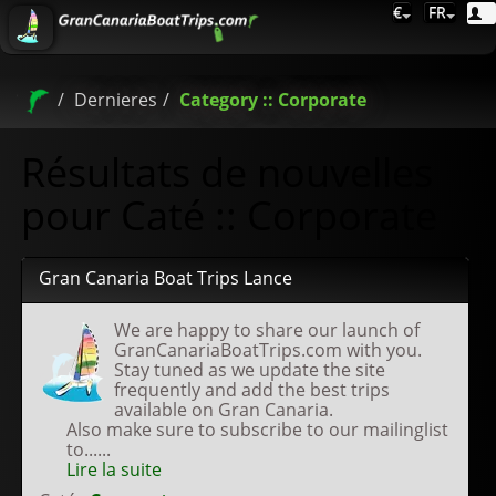
€
FR
Dernieres
Category :: Corporate
Résultats de nouvelles
pour Caté :: Corporate
Gran Canaria Boat Trips Lance
We are happy to share our launch of
GranCanariaBoatTrips.com with you.
Stay tuned as we update the site
frequently and add the best trips
available on Gran Canaria.
Also make sure to subscribe to our mailinglist
to......
Lire la suite