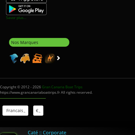
Savor plus...
Nos Marques
Copyright © 2012 - 2026
Gran Canaria Boat Trips
https://www.grancanariaboattrips.fr All rights reserved.
Francais
€
Interm.Turistico: I-0004012.1
Caté :: Corporate