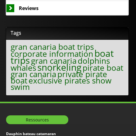
Reviews
Tags
gran canaria boat trips
boat
corporate information
trips
gran canaria
dolphins
snorkeling
whales
pirate boat
gran canaria
private pirate
boat
exclusive pirates show
swim
Ressources
Dauphin bateau catamaran