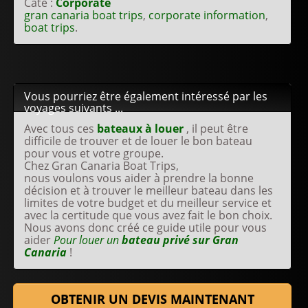
Caté :
Corporate
gran canaria boat trips
,
corporate information
,
boat trips
.
Vous pourriez être également intéressé par les
voyages suivants ...
Avec tous ces
bateaux à louer
, il peut être
difficile de trouver et de louer le bon bateau
pour vous et votre groupe.
Chez Gran Canaria Boat Trips,
nous voulons vous aider à prendre la bonne
décision et à trouver le meilleur bateau dans les
limites de votre budget et du meilleur service et
avec la certitude que vous avez fait le bon choix.
Nous avons donc créé ce guide utile pour vous
aider
Pour louer un
bateau privé sur Gran
Canaria
!
OBTENIR UN DEVIS MAINTENANT