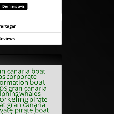
Derniers avis
Partager
Reviews
s
an canaria boat
ps
corporate
boat
formation
ips
gran canaria
lphins
whales
orkeling
pirate
at gran canaria
ivate pirate boat