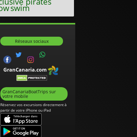
clusive pirates
ow
swim
Réseaux sociaux
GranCanaria.com
GranCanariaBoatTrips sur
votre mobile
Réservez vos excursions directement à
partir de votre iPhone ou iPad