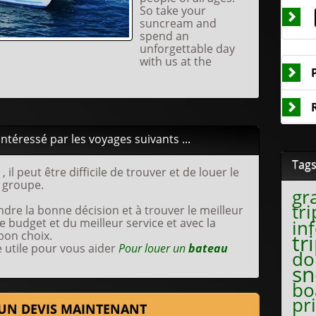
So take your
suncream and
spend an
unforgettable day
with us at the
téressé par les voyages suivants ...
Tag
r
, il peut être difficile de trouver et de louer le
 groupe.
gr
tri
dre la bonne décision et à trouver le meilleur
e budget et du meilleur service et avec la
in
 bon choix.
tr
 utile pour vous aider
Pour louer un
bateau
do
sn
bo
pr
UN DEVIS MAINTENANT