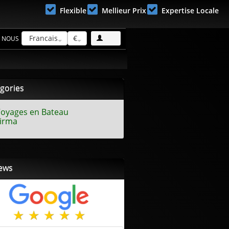
Flexible
Mellieur Prix
Expertise Locale
Francais
€
 NOUS
S'inscrire!
gories
oyages en Bateau
irma
ews