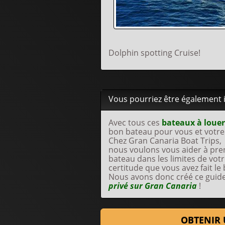
Dolphin spotting Cruise!
Vous pourriez être également in
Avec tous ces
bateaux à loue
bon bateau pour vous et votre
Chez Gran Canaria Boat Trips,
nous voulons vous aider à pren
bateau dans les limites de votr
certitude que vous avez fait le
Nous avons donc créé ce guide
privé sur Gran Canaria
!
OBTENIR 