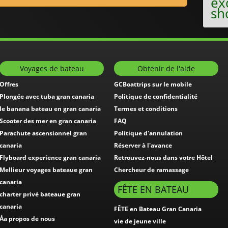
ex
sh
Voyages de bateau
Obtenir de l'aide
Offres
GCBoattrips sur le mobile
Plongée avec tuba gran canaria
Politique de confidentialité
le banana bateau en gran canaria
Termes et conditions
Scooter des mer en gran canaria
FAQ
Parachute ascensionnel gran
Politique d'annulation
canaria
Réserver à l'avance
Flyboard experience gran canaria
Retrouvez-nous dans votre Hôtel
Mellieur voyages bateaue gran
Chercheur de ramassage
canaria
FÊTE EN BATEAU
charter privé bateaue gran
canaria
FÊTE en Bateau Gran Canaria
Áa propos de nous
vie de jeune ville