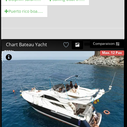
Puerto rico boa.....
Comparaison:
Chart Bateau Yacht
Max. 12 Pax
DISPONIBLE
580
00
€