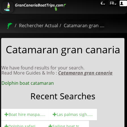
€
FR
Rechercher Actual
Catamaran gran ....
Catamaran gran canaria
We have found results for your search.
Read More Guides & Info :
Catamaran gran canaria
Dolphin boat catamaran
Recent Searches
Boat hire maspa.....
Las palmas sigh.....
Dolphin safari.....
Sailing boat tr.....