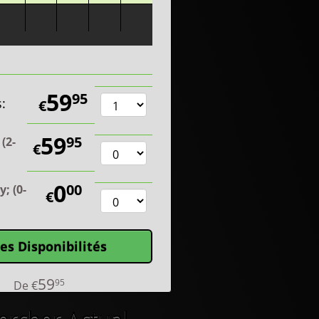
59
95
:
€
59
95
 (2-
€
0
00
y; (0-
€
les Disponibilités
59
95
De
€
ercher Actual