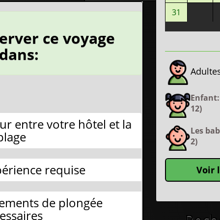
31
erver ce voyage
edans:
Adultes
Enfant:
12)
ur entre votre hôtel et la
Les bab
plage
2)
érience requise
Voir 
pements de plongée
essaires
Rech