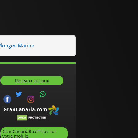
 Plongee Marine
Réseaux sociaux
GranCanaria.com
GranCanariaBoatTrips sur
votre mobile