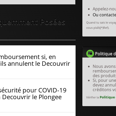
Appelez-no
Ou contact
équemment Posées
Quand tu sais le voyag
vous plaît((*)Ref).
Politique 
emboursement si, en
ils annulent le Decouvrir
Nous avons 
remboursem
des produit
Si, pour un
devez annul
sécurité pour COVID-19
créditons v
 Decouvrir le Plongee
Politique
Vérifier la