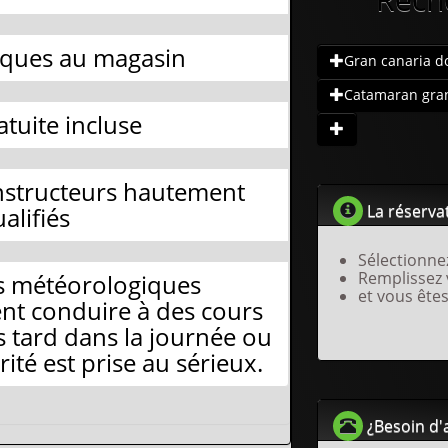
iques au magasin
Gran canaria do.
Catamaran gran.
atuite incluse
instructeurs hautement
La réservat
alifiés
Sélectionne
Remplissez
s météorologiques
et vous êtes
nt conduire à des cours
s tard dans la journée ou
ité est prise au sérieux.
¿Besoin d'