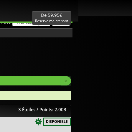
Mellieur Prix
Expertise Locale
De 59.95€
Reserve maintenant
Francais
€
 NOUS
×
3 Étoiles / Points: 2.003
DISPONIBLE