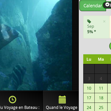
Calendar
×
Sep
5% *
Lu
Ma
3
4
10
11
17
18
u Voyage en Bateau :
Quand le Voyage :
24
25