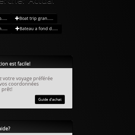
....
Boat trip gran.....
....
Bateau a fond d.....
ion est facile!
z votre voyage préférée
 vos coordonnées
 prêt!
Guide d'achat
aide?