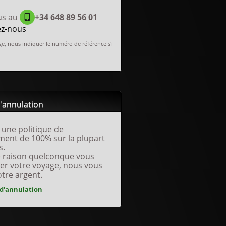
us au
+34 648 89 56 01
ez-nous
e, nous indiquer le numéro de référence s'i
d'annulation
une politique de
ent de 100% sur la plupart
s.
e raison quelconque vous
er votre voyage, nous vous
otre argent.
 d'annulation