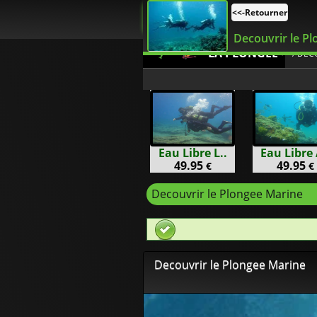
<<-Retourner
Decouvrir le Pl
LA PLONGEE
/ DEC
Eau Libre L..
Eau Libre 
49.95
49.95
€
€
Decouvrir le Plongee Marine
Decouvrir le Plongee Marine