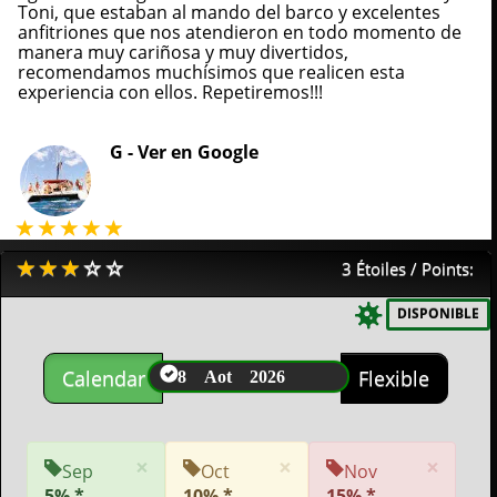
Toni, que estaban al mando del barco y excelentes
anfitriones que nos atendieron en todo momento de
manera muy cariñosa y muy divertidos,
recomendamos muchísimos que realicen esta
experiencia con ellos. Repetiremos!!!
G -
Ver en Google
3 Étoiles / Points:
DISPONIBLE
8 Aot 2026
Calendar
Flexible
×
×
×
Sep
Oct
Nov
5% *
10% *
15% *