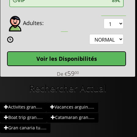
VIP
89€
Adultes:
Voir les Disponibilités
59
00
De
€
Rechercher Actual
Activites gran.....
Vacances arguin.....
Boat trip gran.....
Catamaran gran.....
Gran canaria tu.....