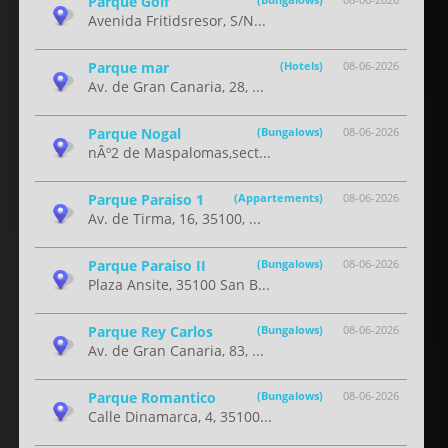
Parque Golf
Avenida Fritidsresor, S/N...
Parque mar
(Hotels)
08-06-2026
Av. de Gran Canaria, 28, ...
Parque Nogal
(Bungalows)
08-06-2026
nÂº2 de Maspalomas,sect...
Parque Paraiso 1
(Appartements)
08-06-2026
Av. de Tirma, 16, 35100, ...
Parque Paraiso II
(Bungalows)
08-06-2026
Plaza Ansite, 35100 San B...
Parque Rey Carlos
(Bungalows)
08-06-2026
Av. de Gran Canaria, 83, ...
Parque Romantico
(Bungalows)
08-06-2026
Calle Dinamarca, 4, 35100...