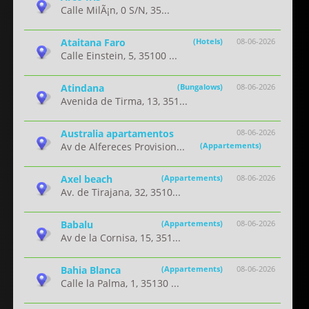
Calle MilÃ¡n, 0 S/N, 35...
Ataitana Faro
(Hotels)
08-06-2026
Calle Einstein, 5, 35100 ...
Atindana
(Bungalows)
08-06-2026
Avenida de Tirma, 13, 351...
Australia apartamentos
08-06-2026
Av de Alfereces Provision...
(Appartements)
Axel beach
(Appartements)
08-06-2026
Av. de Tirajana, 32, 3510...
Babalu
(Appartements)
08-06-2026
Av de la Cornisa, 15, 351...
Bahia Blanca
(Appartements)
08-06-2026
Calle la Palma, 1, 35130 ...