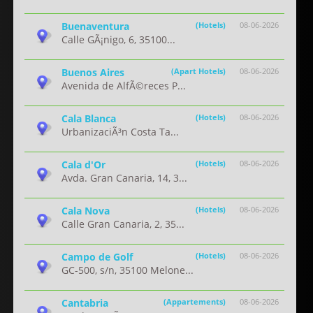
Buenaventura
(Hotels)
08-06-2026
Calle GÃ¡nigo, 6, 35100...
Buenos Aires
(Apart Hotels)
08-06-2026
Avenida de AlfÃ©reces P...
Cala Blanca
(Hotels)
08-06-2026
UrbanizaciÃ³n Costa Ta...
Cala d'Or
(Hotels)
08-06-2026
Avda. Gran Canaria, 14, 3...
Cala Nova
(Hotels)
08-06-2026
Calle Gran Canaria, 2, 35...
Campo de Golf
(Hotels)
08-06-2026
GC-500, s/n, 35100 Melone...
Cantabria
(Appartements)
08-06-2026