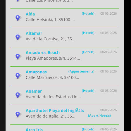
Calle Los Pinos nÂº3, 3...
Aida
(Hotels)
08-06-2026
Calle Helsinki, 1, 35100 ...
Altamar
(Hotels)
08-06-2026
Av. de la Cornisa, 21, 35...
Amadores Beach
(Hotels)
08-06-2026
Playa Amadores, s/n, 3514...
Amazonas
(Appartements)
08-06-2026
Calle Marruecos, 4, 35100...
Anamar
(Hotels)
08-06-2026
Avenida de los Estados Un...
Aparthotel Playa del InglÃ©s
08-06-2026
Avenida de Italia, 21, 35...
(Apart Hotels)
Arco Iris
(Hotels)
08-06-2026