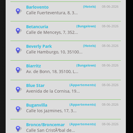
Barlovento
(Hotels)
08-06-2026
Calle Fuerteventura, 8, 3...
Betancuria
(Bungalows)
08-06-2026
Calle de Menceys, 7, 352...
Beverly Park
(Hotels)
08-06-2026
Calle Hamburgo, 10, 35100...
Biarritz
(Bungalows)
08-06-2026
Av. de Bonn, 18, 35100, L...
Blue Star
(Appartements)
08-06-2026
Avenida de la Cornisa, 19...
Buganvilla
(Appartements)
08-06-2026
Calle los Jazmines, 17, 3...
Bronce/Broncemar
(Appartements)
08-06-2026
Calle San CristÃ³bal de...