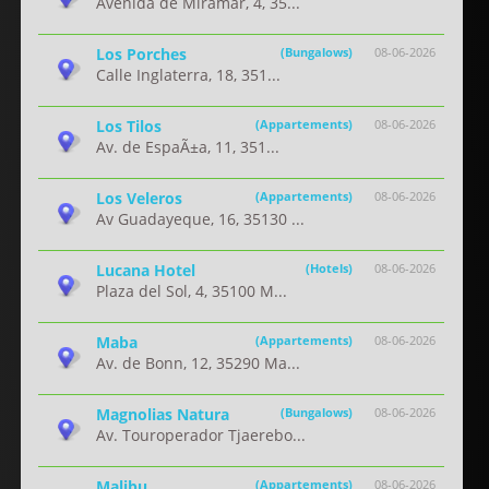
Avenida de Miramar, 4, 35...
Los Porches
(Bungalows)
08-06-2026
Calle Inglaterra, 18, 351...
Los Tilos
(Appartements)
08-06-2026
Av. de EspaÃ±a, 11, 351...
Los Veleros
(Appartements)
08-06-2026
Av Guadayeque, 16, 35130 ...
Lucana Hotel
(Hotels)
08-06-2026
Plaza del Sol, 4, 35100 M...
Maba
(Appartements)
08-06-2026
Av. de Bonn, 12, 35290 Ma...
Magnolias Natura
(Bungalows)
08-06-2026
Av. Touroperador Tjaerebo...
Malibu
(Appartements)
08-06-2026