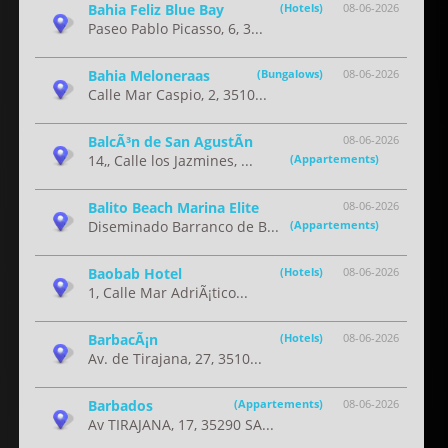
Bahia Feliz Blue Bay
(Hotels)
08-06-2026
Paseo Pablo Picasso, 6, 3...
Bahia Meloneraas
(Bungalows)
08-06-2026
Calle Mar Caspio, 2, 3510...
BalcÃ³n de San AgustÃ­n
08-06-2026
14,, Calle los Jazmines, ...
(Appartements)
Balito Beach Marina Elite
08-06-2026
Diseminado Barranco de B...
(Appartements)
Baobab Hotel
(Hotels)
08-06-2026
1, Calle Mar AdriÃ¡tico...
BarbacÃ¡n
(Hotels)
08-06-2026
Av. de Tirajana, 27, 3510...
Barbados
(Appartements)
08-06-2026
Av TIRAJANA, 17, 35290 SA...