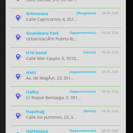
Grimanesa
(Bungalows)
08-06-2026
Calle Capricornio, 4, 351...
Guanabara Park
(Appartements)
08-06-2026
UrbanizaciÃ³n Puerto Ri...
H10 Hotel
(Hotels)
08-06-2026
Calle Mar Caspio, 5, 3510...
Haiti
(Appartements)
08-06-2026
Av. de MogÃ¡n, 23, 351...
Halley
(Appartements)
08-06-2026
C/ Roque Bentayga, 3, 351...
Hapimag
(Hotels)
08-06-2026
Calle los Jazmines, 23, 3...
Hartaguna
(Appartements)
08-06-2026