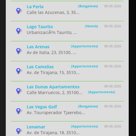
La Perla
(Bungalows)
08-06-2026
Calle las Azucenas, 3, 35...
Lago Taurito
(Hotels)
08-06-2026
UrbanizaciÃ³n Taurito, ...
Las Arenas
(Appartements)
08-06-2026
Av de Italia, 23, 35100, ...
Las Camelias
(Appartements)
08-06-2026
Av. de Tirajana, 15, 3510...
Las Dunas Apartamentos
08-06-2026
Calle Marruecos, 2, 35100...
(Appartements)
Las Vegas Golf
(Bungalows)
08-06-2026
Av. Touroperador Tjaerebo...
Lenamar
(Appartements)
08-06-2026
Av. de Tirajana, 18, 3510...