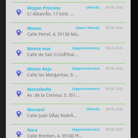
Mogan Princess
(Hotels)
08-06-2026
C/ AlbaicÃ­n, 17 (Urb. ...
Monse
(Apart Hotels)
08-06-2026
Calle Petrel, 4, 35130 Mo...
Monte mar
(Appartements)
08-06-2026
Calle de San CristÃ³bal...
Monte Rojo
(Appartements)
08-06-2026
Calle las Margaritas, 9, ...
Montebello
(Appartements)
08-06-2026
Av. de la Cornisa, 5, 351...
Morasol
(Hotels)
08-06-2026
Calle Juan DÃ­az RodrÃ...
Nara
(Appartements)
08-06-2026
Calle Bremen, 4, 35100 Pl...