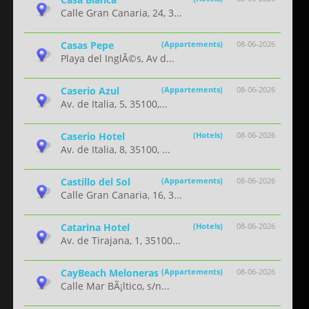
Calle Gran Canaria, 24, 3...
Casas Pepe
(Appartements)
08-06-2026
Playa del InglÃ©s, Av d...
Caserio Azul
(Appartements)
08-06-2026
Av. de Italia, 5, 35100,...
Caserio Hotel
(Hotels)
08-06-2026
Av. de Italia, 8, 35100, ...
Castillo del Sol
(Appartements)
08-06-2026
Calle Gran Canaria, 16, 3...
Catarina Hotel
(Hotels)
08-06-2026
Av. de Tirajana, 1, 35100...
CayBeach Meloneras
(Appartements)
08-06-2026
Calle Mar BÃ¡ltico, s/n...