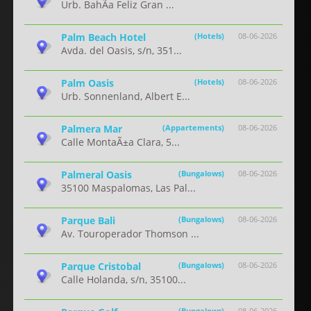
Urb. BahÃ­a Feliz Gran ...
Palm Beach Hotel
(Hotels)
08-06-2026
Avda. del Oasis, s/n, 351...
Palm Oasis
(Hotels)
08-06-2026
Urb. Sonnenland, Albert E...
Palmera Mar
(Appartements)
08-06-2026
Calle MontaÃ±a Clara, 5...
Palmeral Oasis
(Bungalows)
08-06-2026
35100 Maspalomas, Las Pal...
Parque Bali
(Bungalows)
08-06-2026
Av. Touroperador Thomson ...
Parque Cristobal
(Bungalows)
08-06-2026
Calle Holanda, s/n, 35100...
(Bungalows)
08-06-2026