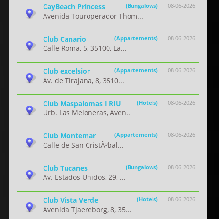
CayBeach Princess
(Bungalows)
08-06-2026
Avenida Touroperador Thom...
Club Canario
(Appartements)
08-06-2026
Calle Roma, 5, 35100, La...
Club excelsior
(Appartements)
08-06-2026
Av. de Tirajana, 8, 3510...
Club Maspalomas I RIU
(Hotels)
08-06-2026
Urb. Las Meloneras, Aven...
Club Montemar
(Appartements)
08-06-2026
Calle de San CristÃ³bal...
Club Tucanes
(Bungalows)
08-06-2026
Av. Estados Unidos, 29, ...
Club Vista Verde
(Hotels)
08-06-2026
Avenida Tjaereborg, 8, 35...