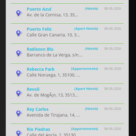
Puerto Azul
(Hotels)
08-06-2026
Av. de la Cornisa, 13, 35...
Puerto Feliz
(Apart Hotels)
08-06-2026
Calle Gran Canaria, 10, 3...
Radisson Blu
(Hotels)
08-06-2026
Barranco de La Verga, s/n...
Rebecca Park
(Appartements)
08-06-2026
Calle Noruega, 1, 35100, ...
Revoli
(Apart Hotels)
08-06-2026
Av. de MogÃ¡n, 13, 3513...
Rey Carlos
(Hotels)
08-06-2026
Avenida de Tirajana, 14, ...
Rio Piedras
(Appartements)
08-06-2026
Calle del Ancla, 2, 35130...