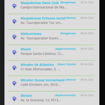
Maspalomas Oasis Club
(Bungalows)
08-06-2026
Campo Internacional de Ma...
Maspalomas Princess Hotel
(Hotels)
08-06-2026
Av. Touroperador Tui, s/n...
Melocotones
(Bungalows)
08-06-2026
Av. Touroperador Kuoni, ...
Miami
(Appartements)
08-06-2026
Parque Santa Catalina, 12...
Mirador de Atlantico
(Apart Hotels)
08-06-2026
C/ Islas Afortunadas, 5, ...
Mirador Dunas Sonnenland
(Hotels)
08-06-2026
Calle Einstein, s/n, 3510...
Miriam
(Appartements)
08-06-2026
Av. la Graciosa, 13, 3513...