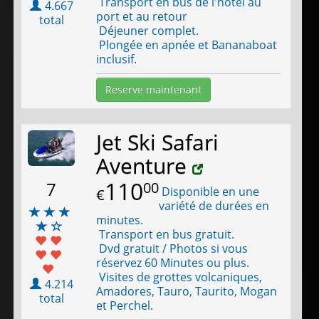
Transport en bus de l'hôtel au
4.667
port et au retour
total
Déjeuner complet.
Plongée en apnée et Bananaboat
inclusif.
Reserve maintenant
Jet Ski Safari
Aventure
110
7
00
Disponible en une
€
variété de durées en
minutes.
Transport en bus gratuit.
Dvd gratuit / Photos si vous
réservez 60 Minutes ou plus.
Visites de grottes volcaniques,
4.214
Amadores, Tauro, Taurito, Mogan
total
et Perchel.