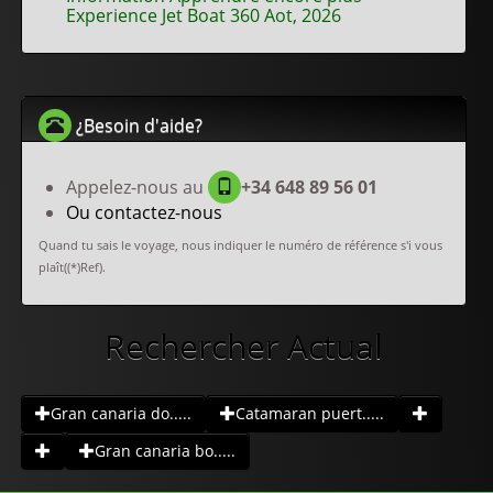
Experience Jet Boat 360 Aot, 2026
¿Besoin d'aide?
Appelez-nous au
+34 648 89 56 01
Ou contactez-nous
Quand tu sais le voyage, nous indiquer le numéro de référence s'i vous
plaît((*)Ref).
Rechercher Actual
Gran canaria do.....
Catamaran puert.....
Gran canaria bo.....