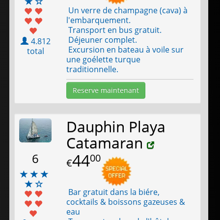
Un verre de champagne (cava) à
l'embarquement.
Transport en bus gratuit.
Déjeuner complet.
4.812
Excursion en bateau à voile sur
total
une goélette turque
traditionnelle.
Reserve maintenant
Dauphin Playa
Catamaran
44
6
00
€
Bar gratuit dans la biére,
cocktails & boissons gazeuses &
eau