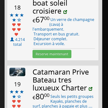
boat soleil
18
croisiere
67
00
Un verre de champagne
€
(cava) à
l'embarquement.
Transport en bus gratuit.
Déjeuner complet.
4.214
Excursion à voile.
total
Reserve maintenant
Catamaran Prive
Bateau tres
19
luxueux Charter
80
00
Seuls les petits groupes
€
Kayaks, planches de
surf, planches à pagaie et plus ....