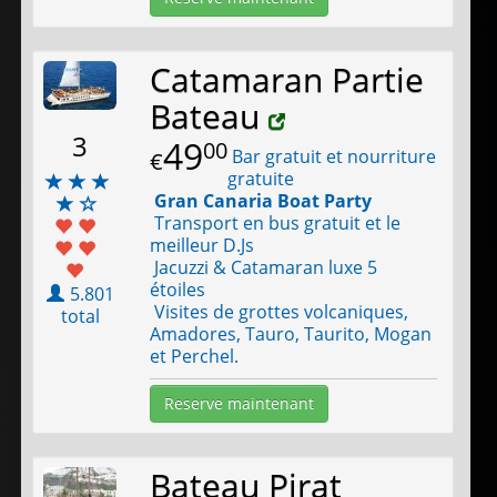
Catamaran Partie
Bateau
3
49
00
Bar gratuit et nourriture
€
gratuite
Gran Canaria Boat Party
Transport en bus gratuit et le
meilleur D.Js
Jacuzzi & Catamaran luxe 5
étoiles
5.801
Visites de grottes volcaniques,
total
Amadores, Tauro, Taurito, Mogan
et Perchel.
Reserve maintenant
Bateau Pirat