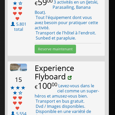
59
00
3 activités en un (Jetski,
€
Parasailing, Banana
Boat).
Tout l'équipement dont vous
avez besoin pour pratiquer cette
5.801
activité.
total
Transport de l'hôtel à l'endroit.
Sunbed et parapluie.
Reserve maintenant
Experience
Flyboard
15
100
00
Levez-vous dans le
€
ciel comme un super-
héros et amusez-vous bien.
Transport en bus gratuit.
Dvd / Images disponibles.
Disponible en une variété de
5.554