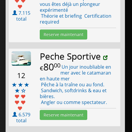
vous êtes déjà un plongeur
expérimenté
7.115
Théorie et briefing Certification
total
required
Reserve maintenant
Peche Sportive
80
00
Un jour inoubliable en
€
mer avec le catamaran
12
en haute mer
Pêche à la traîne ou au fond.
Sandwich, softdrinks & eau et
bières.
Angler ou comme spectateur.
6.579
Reserve maintenant
total