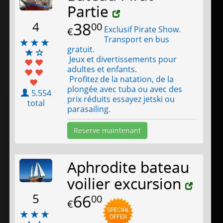
Partie
4
38
00
Exclusif Pirate Show.
€
Transport en bus
gratuit.
Jeux et divertissements pour
adultes et enfants.
Profitez de la natation, de la
plongée avec tuba ou avec des
5.554
prix réduits essayez jetski ou
total
parasailing.
Reserve maintenant
Aphrodite bateau
voilier excursion
5
66
00
€