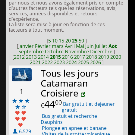
par nous et nous avons également pris en compte
d'autres facteurs tels que les réservations, avis,
services, années disponibles et retours
d'expérience.
La liste sera mise à jour en fonction de ces
facteurs à tout moment.
[
5
10
15
20
25
50
]
[
Janvier
Février
mars
Avril
Mai
Juin
Juillet
Aot
Septembre
Octobre
Novembre
Dicembre
]
[
2012
2013
2014
2015
2016
2017
2018
2019
2020
2021
2022
2023
2024
2025
2026
]
Tous les jours
Catamaran
1
Croisiere
44
00
Bar gratuit et dejeuner
€
gratuit
Bus gratuit et recherche
Dauphins
Plongee en apnee et banane
6.579
Visites de la grotte volcanique,