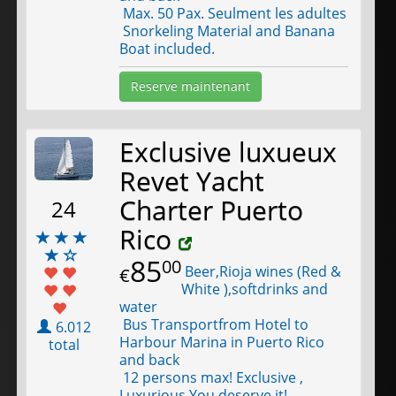
Max. 50 Pax. Seulment les adultes
Snorkeling Material and Banana
Boat included.
Reserve maintenant
Exclusive luxueux
Revet Yacht
Charter Puerto
24
Rico
85
00
Beer,Rioja wines (Red &
€
White ),softdrinks and
water
Bus Transportfrom Hotel to
6.012
Harbour Marina in Puerto Rico
total
and back
12 persons max! Exclusive ,
Luxurious.You deserve it!.